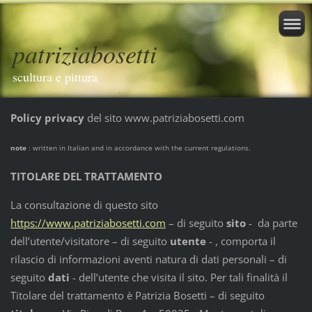
patriziabosetti
scultura e pittura
Policy privacy
del sito www.patriziabosetti.com
note
: written in Italian and in accordance with the current regulations.
TITOLARE DEL TRATTAMENTO
La consultazione di questo sito
https://www.patriziabosetti.com
– di seguito
sito
- da parte
dell’utente/visitatore – di seguito
utente
- , comporta il
rilascio di informazioni aventi natura di dati personali – di
seguito
dati
- dell’utente che visita il sito. Per tali finalità il
Titolare del trattamento è Patrizia Bosetti – di seguito