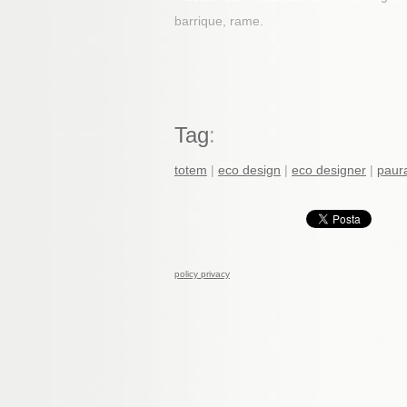
barrique, rame.
Tag
:
totem
|
eco design
|
eco designer
|
paur
policy privacy