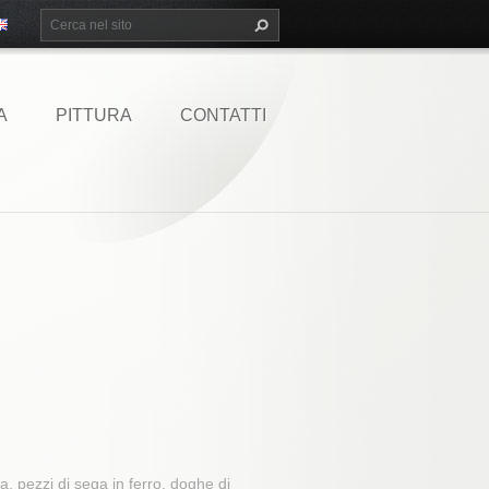
A
PITTURA
CONTATTI
a, pezzi di sega in ferro, doghe di