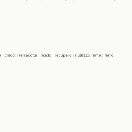
a
|
chiodi
|
terracotta
|
riciclo
|
recupero
|
riutilizzo rame
|
ferro