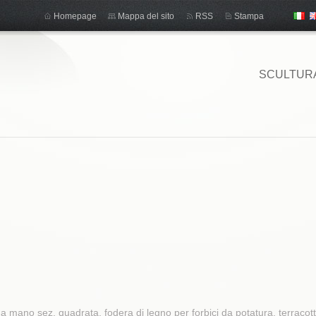
Homepage
Mappa del sito
RSS
Stampa
SCULTUR
i a mano sez. quadrata, fodera di legno per forbici da potatura, terracott