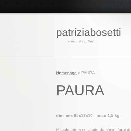
patriziabosetti
scultura e pittura
Homepage
>
PAURA
PAURA
dim. cm. 85x18x10 - peso 1,5 kg
.
Piccolo totem costituito da chiodi forgiat