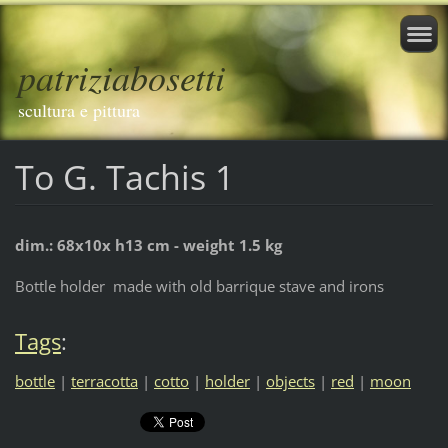
patriziabosetti
scultura e pittura
To G. Tachis 1
dim.: 68x10x h13 cm - weight 1.5 kg
Bottle
holder
made with
old barrique stave and irons
Tags
:
bottle
|
terracotta
|
cotto
|
holder
|
objects
|
red
|
moon